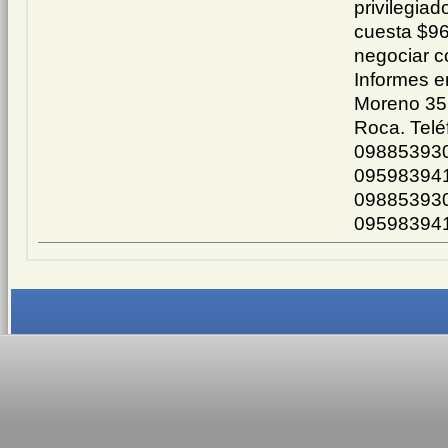
privilegiad
cuesta $96
negociar c
Informes e
Moreno 356
Roca. Tel
098853930
095983941
098853930
09598394