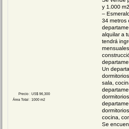
y 1.000 m2
– Esmerald
34 metros d
departame
alquilar a 
tendrá ing
mensuales
construcci
departament
Un depart
dormitorio
sala, coci
departame
Precio :
US$ 96,300
dormitorio
Área Total :
1000 m2
departame
dormitorio
cocina, co
Se encuent