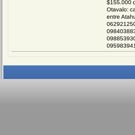
$155.000 d
Otavalo: c
entre Atah
062921250
09840388
098853930
09598394