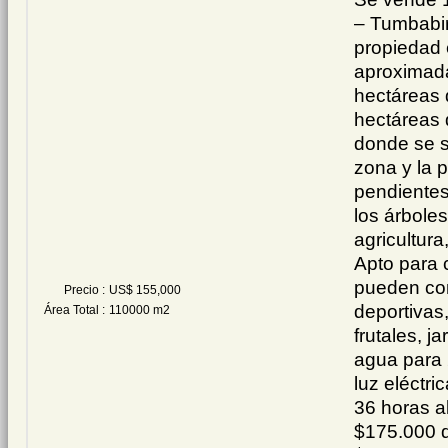
– Tumbabi
propiedad 
aproximad
hectáreas 
hectáreas 
donde se s
zona y la p
pendientes
los árbole
agricultura
Apto para
pueden con
Precio :
US$ 155,000
deportivas
Área Total :
110000 m2
frutales, j
agua para 
luz eléctri
36 horas a
$175.000 d