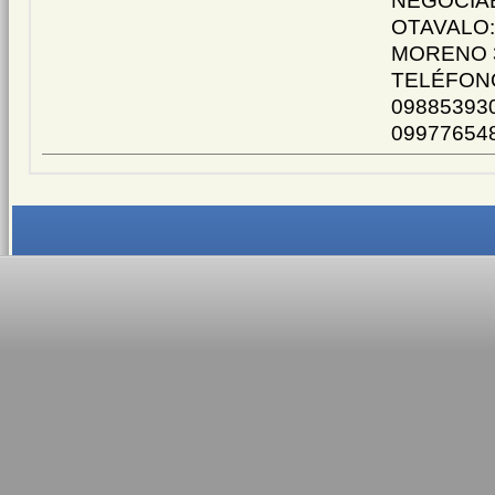
NEGOCIAB
OTAVALO:
MORENO 3
TELÉFONO
09885393
09977654