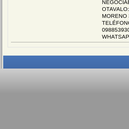
NEGOCIAB
OTAVALO:
MORENO 3
TELÉFONO
098853930
WHATSAPP