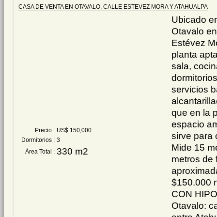
CASA DE VENTA EN OTAVALO, CALLE ESTEVEZ MORA Y ATAHUALPA
Ubicado en
Otavalo en 
Estévez Mo
planta apta
sala, coci
dormitorios
servicios b
alcantarill
que en la p
espacio am
Precio :
US$ 150,000
sirve para 
Dormitorios :
3
Mide 15 me
330 m2
Área Total :
metros de 
aproximada
$150.000 
CON HIPOT
Otavalo: c