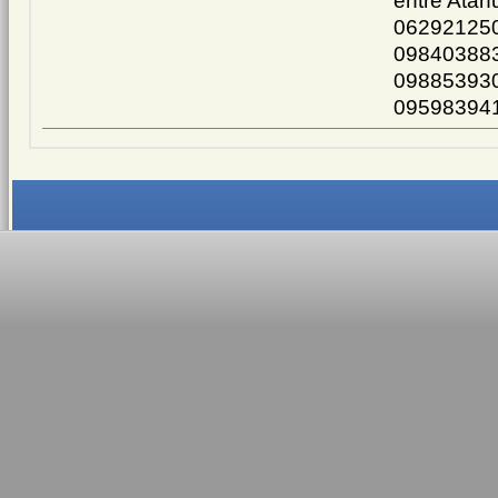
entre Atah
062921250
098403883
098853930
09598394