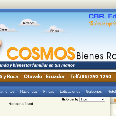
tamentos
Haciendas
Fincas
Lotizaciones
Galpones
Hote
Order by
B
No records found |