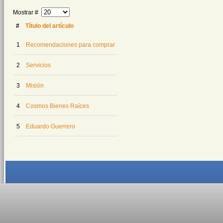
Mostrar #
#
Título del artículo
1
Recomendaciones para comprar
2
Servicios
3
Misión
4
Cosmos Bienes Raíces
5
Eduardo Guerrero