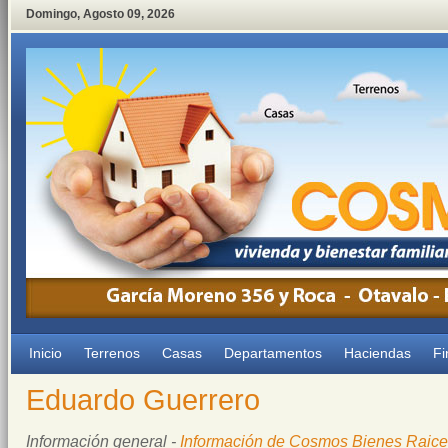
Domingo
,
Agosto
09
,
2026
Inicio
Terrenos
Casas
Departamentos
Haciendas
Fi
Eduardo Guerrero
Información general -
Información de Cosmos Bienes Raice